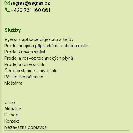
sagras@sagras.cz
+420 731 160 061
Služby
Vývoz a aplikace digestátu a kejdy
Prodej hnojiv a přípravků na ochranu rostlin
Prodej krmých směsí
Prodej a rozvoz technických plynů
Prodej a rozvoz uhlí
Čerpací stanice a mycí linka
Pěstitelská pálenice
Moštárna
O nás
Aktuálně
E-shop
Kontakt
Nezávazná poptávka