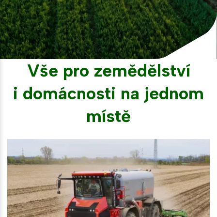
á přihlášení,
í návštěvnosti
acebook)
Vše pro zemědělství
webu
i domácnosti na jednom
místě