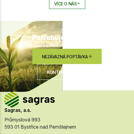
VÍCE O NÁS
Potřebujete poradit?
Ozvěte se nám – rádi vám pomůžeme.
NEZÁVAZNÁ POPTÁVKA
KONTAKTUJTE NÁS
Sagras, a.s.
Průmyslová 993
593 01 Bystřice nad Pernštejnem