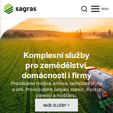
MENU
s
hnologie, aby
Komplexní služby
 a vy na webu
ies používané na
nosti uživatelů
pro zemědělství,
domácnosti i firmy
Prodáváme hnojiva, krmiva, technické plyny
a uhlí. Provozujeme čerpací stanici, myčku,
pálenici a moštárnu.
NAŠE SLUŽBY